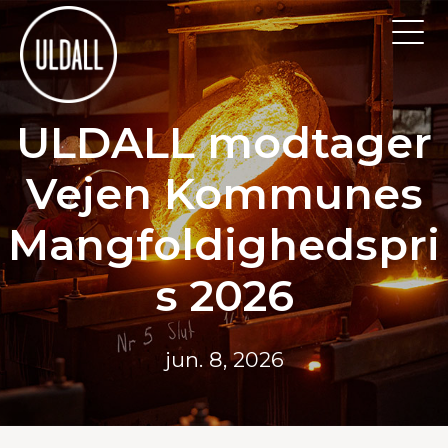
ULDALL modtager
Vejen Kommunes
Mangfoldighedspri
s 2026
jun. 8, 2026