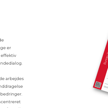
de
nge er
effektiv
undedialog.
nde arbejdes
inddragelse
rbedringer.
ncentreret