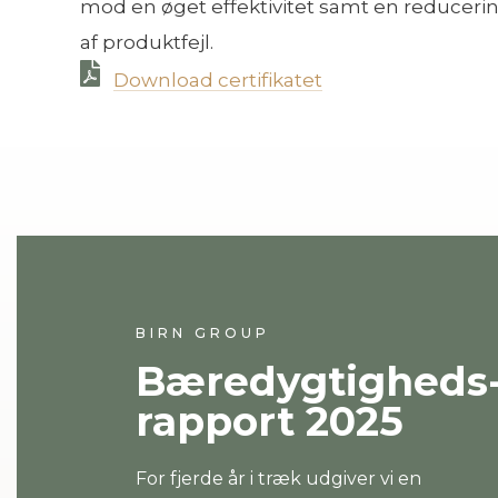
mod en øget effektivitet samt en reducering
af produktfejl.
Download certifikatet
BIRN GROUP
Bæredygtigheds
rapport 2025
For fjerde år i træk udgiver vi en