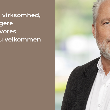
n virksomhed,
igere
vores
 du velkommen