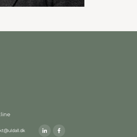
line
kt@uldall.dk