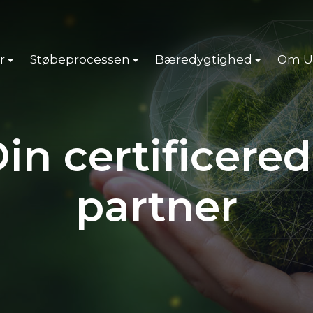
r
Støbeprocessen
Bæredygtighed
Om U
in certificere
partner