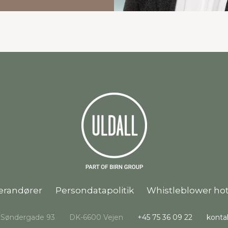
erandører
Persondatapolitik
Whistleblower hot
Søndergade 93
DK-6600 Vejen
+45 75 36 09 22
konta