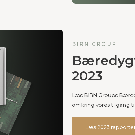
BIRN GROUP
Bæredyg
2023
Læs BIRN Groups Bæred
omkring vores tilgang t
Læs 2023 rapporte