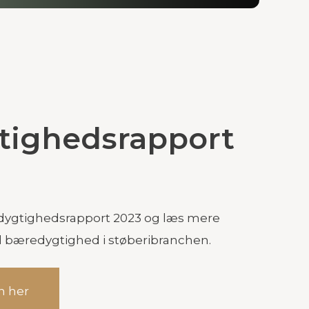
tighedsrapport
ygtighedsrapport 2023 og læs mere
il bæredygtighed i støberibranchen.
n her