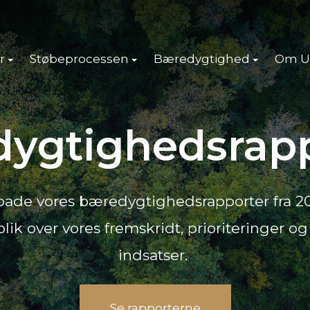
r
Støbeprocessen
Bæredygtighed
Om U
ygtighedsrap
ade vores bæredygtighedsrapporter fra 2022
blik over vores fremskridt, prioriteringer
indsatser.
Se rapporterne