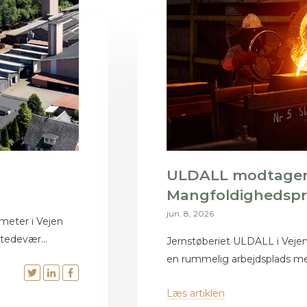
ULDALL modtager
Mangfoldighedspr
jun. 8, 2026
meter i Vejen
stedevær...
Jernstøberiet ULDALL i Vejen
en rummelig arbejdsplads med 
Læs artiklen