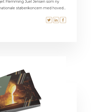
get Flemming Juel Jensen som ny
rnationale støberikoncern med hoved...