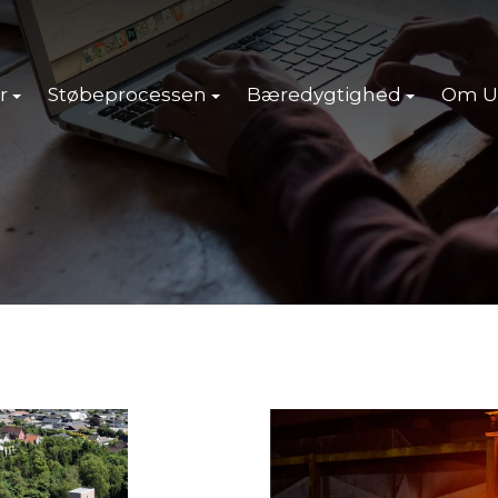
r
Støbeprocessen
Bæredygtighed
Om U