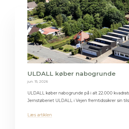
ULDALL køber nabogrunde
jun. 15, 2026
ULDALL køber nabogrunde på i alt 22.000 kvadrat
Jernstøberiet ULDALL i Vejen fremtidssikrer sin til
Læs artiklen