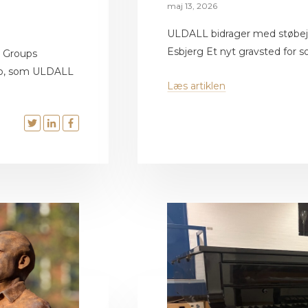
maj 13, 2026
ULDALL bidrager med støbejer
Esbjerg Et nyt gravsted for so
N Groups
up, som ULDALL
Læs artiklen