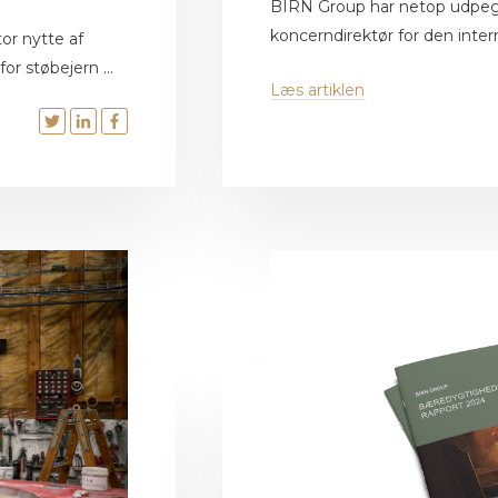
BIRN Group har netop udpe
koncerndirektør for den inte
r nytte af
r støbejern ...
Læs artiklen