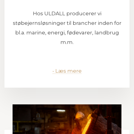
Hos ULDALL producerer vi
støbejernsløsninger til brancher inden for
bl.a. marine, energi, fødevarer, landbrug
m.m.
- L
æs mere