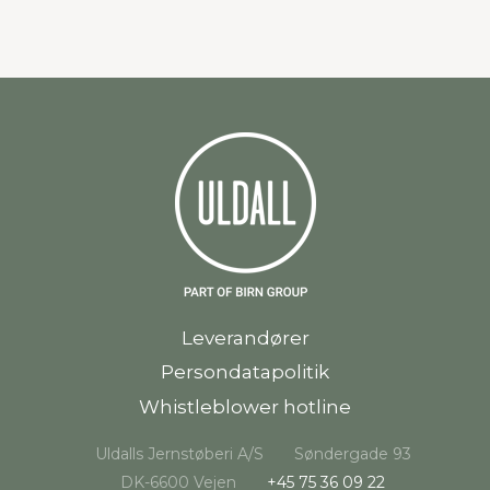
Leverandører
Persondatapolitik
Whistleblower hotline
Uldalls Jernstøberi A/S
Søndergade 93
DK-6600 Vejen
+45 75 36 09 22